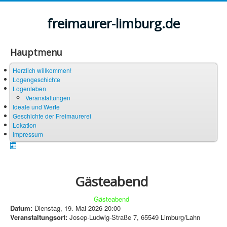
Jahr
Monat
Jahr
Monat
freimaurer-limburg.de
Hauptmenu
Herzlich willkommen!
Logengeschichte
Logenleben
Veranstaltungen
Ideale und Werte
Geschichte der Freimaurerei
Lokation
Impressum
Gästeabend
Gästeabend
Datum:
Dienstag, 19. Mai 2026
20:00
Veranstaltungsort:
Josep-Ludwig-Straße 7, 65549 Limburg/Lahn